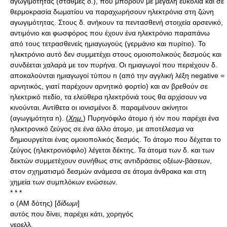
αγωγιμότητας (στάθμες δ.), που μπορούν με μεγάλη ευκολία και σε
θερμοκρασία δωματίου να παραχωρήσουν ηλεκτρόνια στη ζώνη
αγωγιμότητας. Στους δ. ανήκουν τα πεντασθενή στοιχεία αρσενικό,
αντιμόνιο και φωσφόρος που έχουν ένα ηλεκτρόνιο παραπάνω
από τους τετρασθενείς ημιαγωγούς (γερμάνιο και πυρίτιο). Το
ηλεκτρόνιο αυτό δεν συμμετέχει στους ομοιοπολικούς δεσμούς και
συνδέεται χαλαρά με τον πυρήνα. Οι ημιαγωγοί που περιέχουν δ.
αποκαλούνται ημιαγωγοί τύπου n (από την αγγλική λέξη negative =
αρνητικός, γιατί παρέχουν αρνητικό φορτίο) και αν βρεθούν σε
ηλεκτρικό πεδίο, τα ελεύθερα ηλεκτρόνιά τους θα αρχίσουν να
κινούνται. Αντίθετα οι ιονισμένοι δ. παραμένουν ακίνητοι
(αγωγιμότητα n). (
Χημ.
) Πυρηνόφιλο άτομο ή ιόν που παρέχει ένα
ηλεκτρονικό ζεύγος σε ένα άλλο άτομο, με αποτέλεσμα να
δημιουργείται ένας ομοιοπολικός δεσμός. Το άτομο που δέχεται το
ζεύγος (ηλεκτρονιόφιλο) λέγεται δέκτης. Τα άτομα των δ. και των
δεκτών συμμετέχουν συνήθως στις αντιδράσεις οξέων-βάσεων,
στον σχηματισμό δεσμών ανάμεσα σε άτομα άνθρακα και στη
χημεία των συμπλόκων ενώσεων.
* * *
ο (AM δότης) [
δίδωμι
]
αυτός που δίνει, παρέχει κάτι, χορηγός
νεοελλ.