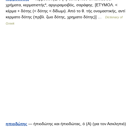
χρήματα, κερματιστής*, αργυραμοιβός, σαράφης. [ΕΤΥΜΟΛ. <
κέρμα + δότης (< δότης < δίδωμι). Από το θ. τής ονομαστικής, αντί
κερματο δότης (πρβλ. ζωο δότης, χρηματο δότης)] …
Dictionary of
Greek
ηπιοδώτης
— ἠπιοδώτης και ήπιοδώτας, ό (Α) (για τον Ασκληπιό)