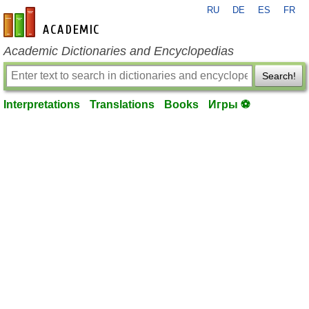
RU
DE
ES
FR
en-academic.com
Academic Dictionaries and Encyclopedias
Search!
Interpretations
Translations
Books
Игры ⚽