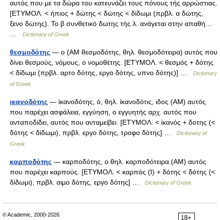
αυτός που με τα δώρα του κατευνάζει τους πόνους τής αρρώστιας.
[ΕΤΥΜΟΛ. < ήπιος + δώτης < δώτης < δίδωμι (πρβλ. α δώτης,
ξενο δώτης). Το β συνθετικό δωτης τής λ. ανάγεται στην απαθή…
…
Dictionary of Greek
θεσμοδότης
— ο (ΑΜ θεσμοδότης, θηλ. θεσμοδότειρα) αυτός που
δίνει θεσμούς, νόμους, ο νομοθέτης. [ΕΤΥΜΟΛ. < θεσμός + δότης
< δίδωμι (πρβλ. αρτο δότης, εργο δότης, υπνο δότης)] …
Dictionary
of Greek
ικανοδότης
— ἱκανοδότης, ὁ, θηλ. ἱκανοδότις, ιδος (ΑΜ) αυτός
που παρέχει ασφάλεια, εγγύηση, ο εγγυητής αρχ. αυτός που
ανταποδίδει, αυτός που ανταμείβει. [ΕΤΥΜΟΛ. < ἱκανός + δοτης (<
δότης < δίδωμι), πρβλ. εργο δότης, τροφο δότης] …
Dictionary of
Greek
καρποδότης
— καρποδότης, ο θηλ. καρποδότειρα (AM) αυτός
που παρέχει καρπούς. [ΕΤΥΜΟΛ. < καρπός (Ι) + δότης < δότης (<
δίδωμι), πρβλ. αιμο δότης, εργο δότης] …
Dictionary of Greek
© Academic, 2000-2026
18+