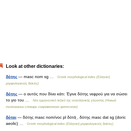
Look at other dictionaries:
δότης
— masc nom sg …
Greek morphological index (Ελληνική
μορφολογικούς δείκτες)
δότης
— ο αυτός που δίνει κάτι: Έγινε δότης νεφρού για να σώσει
το γιο του …
Νέο ερμηνευτικό λεξικό της νεοελληνικής γλώσσας (Новый
толковании словарь современного греческого)
δόται
— δότης masc nom/voc pl δότᾱͅ , δότης masc dat sg (doric
aeolic) …
Greek morphological index (Ελληνική μορφολογικούς δείκτες)