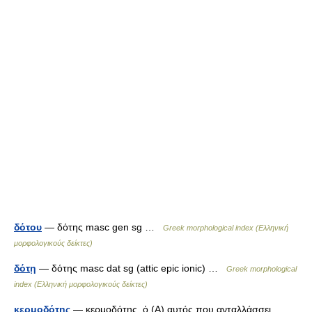
δότου
— δότης masc gen sg …
Greek morphological index (Ελληνική
μορφολογικούς δείκτες)
δότῃ
— δότης masc dat sg (attic epic ionic) …
Greek morphological
index (Ελληνική μορφολογικούς δείκτες)
κερμοδότης
— κερμοδότης, ὁ (Α) αυτός που ανταλλάσσει