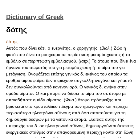
Dictionary of Greek
δότης
δότης
Αυτός που δίνει κάτι, ο ευεργέτης, ο χορηγητής. (
Βιολ.
) Ζώο ή
φυτό που δίνει το μόσχευμα σε περίπτωση μεταμόσχευσης ή το
εμβόλιο σε περίπτωση εμβολιασμού. (
Ιατρ.
) To άτομο που δίνει ένα
όργανο του σώματός του για μεταμόσχευση ή το αίμα του για
μετάγγιση. Ονομάζεται επίσης γενικός δ. εκείνος του οποίου τα
ερυθρά αιμοσφαίρια δεν περιέχουν συγκολλητινογόνο και γι’ αυτό
δεν συγκολλούνται από κανέναν ορό. Ο γενικός δ. ανήκει στην
ομάδα αίματος Ο και μπορεί να δώσει το αίμα του σε άτομο με
οποιαδήποτε ομάδα αίματος. (
Φυσ.
) Άτομο πρόσμειξης που
βρίσκεται στο κρυσταλλικό πλέγμα των ημιαγωγών και περιέχει
περισσότερα ηλεκτρόνια σθένους από όσα απαιτούνται για τη
δημιουργία δεσμών με τα γειτονικά άτομα. Εξαιτίας αυτής της
υπεροχής του δ. σε ηλεκτρονικό σθένος, δημιουργούνται έκτακτες
ενεργειακές στάθμες στην απαγορευμένη περιοχή κοντά στη ζώνη