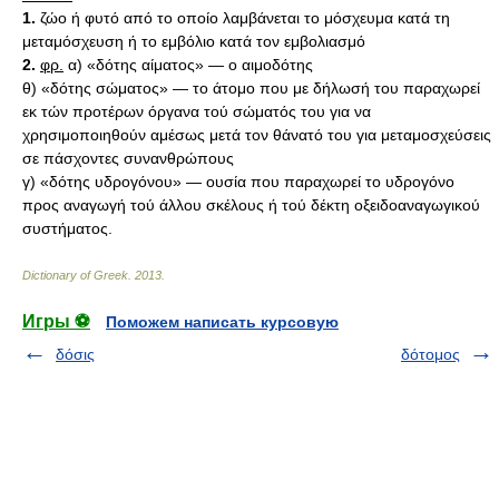
1.
ζώο ή φυτό από το οποίο λαμβάνεται το μόσχευμα κατά τη
μεταμόσχευση ή το εμβόλιο κατά τον εμβολιασμό
2.
φρ.
α) «δότης αίματος» — ο αιμοδότης
θ) «δότης σώματος» — το άτομο που με δήλωσή του παραχωρεί
εκ τών προτέρων όργανα τού σώματός του για να
χρησιμοποιηθούν αμέσως μετά τον θάνατό του για μεταμοσχεύσεις
σε πάσχοντες συνανθρώπους
γ) «δότης υδρογόνου» — ουσία που παραχωρεί το υδρογόνο
προς αναγωγή τού άλλου σκέλους ή τού δέκτη οξειδοαναγωγικού
συστήματος.
Dictionary of Greek
.
2013
.
Игры ⚽
Поможем написать курсовую
δόσις
δότομος